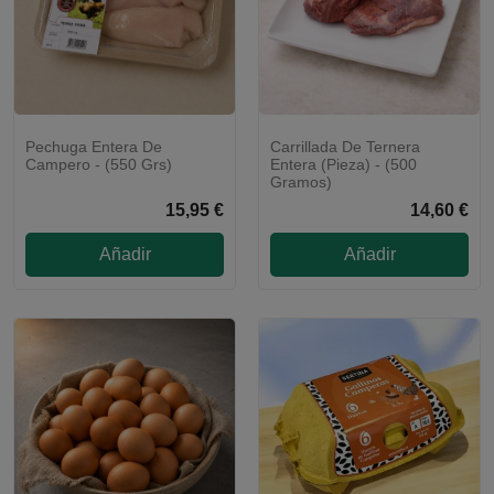
Pechuga Entera De
Carrillada De Ternera
Campero - (550 Grs)
Entera (pieza) - (500
Gramos)
15,95 €
14,60 €
Añadir
Añadir