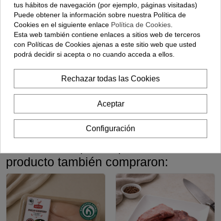
tus hábitos de navegación (por ejemplo, páginas visitadas)
Puede obtener la información sobre nuestra Política de
Cookies en el siguiente enlace
Política de Cookies
.
Esta web también contiene enlaces a sitios web de terceros
con Políticas de Cookies ajenas a este sitio web que usted
Caldo De
Pierna De
ENVÍO 48H
podrá decidir si acepta o no cuando acceda a ellos.
Gallina De
Cordero
Campo
Lechal- (550
Gramos Aprox)
Rechazar todas las Cookies
6,90 €
17,00 €
Añadir
Añadir
Aceptar
Configuración
Los clientes que adquirieron este
producto también compraron: