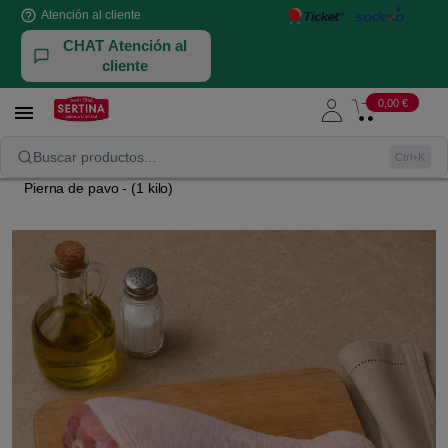
help_outline
Atención al cliente
CHAT Atención al
cliente
0,00 €

NUESTRAS AVES Y CONEJOS
PAVO
Buscar productos...
Ctrl+K
Pierna de pavo - (1 kilo)