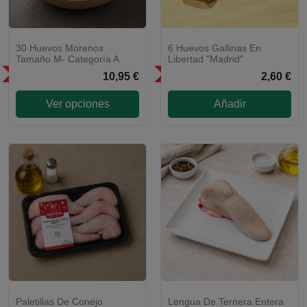
30 Huevos Morenos
6 Huevos Gallinas En
Tamaño M- Categoría A
Libertad "Madrid"
SÓLO EN LA COMUNIDAD DE
SÓLO EN LA COMUNIDAD DE
10,95 €
2,60 €
MADRID
MADRID
Ver opciones
Añadir
Paletillas De Conejo
Lengua De Ternera Entera