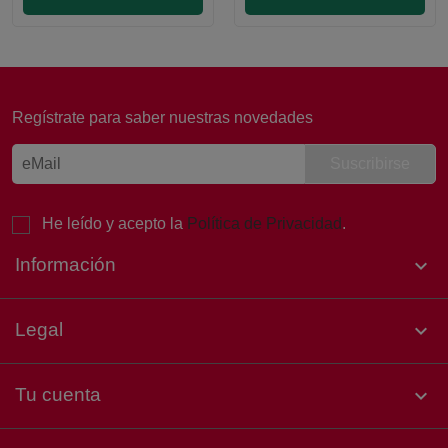
Laura, Atención al cliente
Online
Regístrate para saber nuestras novedades
¡Buenos días! 👋 Soy Laura, de
Atención al Cliente de Sertina.
Estoy aquí para ayudarte. ¿Qué
necesitas hoy?
He leído y acepto la
Política de Privacidad
.
Información

Legal

Tu cuenta
