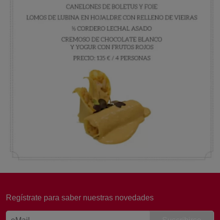
Laura, Atención al cliente
Online
Regístrate para saber nuestras novedades
¡Buenos días! 👋 Soy Laura, de
Atención al Cliente de Sertina.
Estoy aquí para ayudarte. ¿Qué