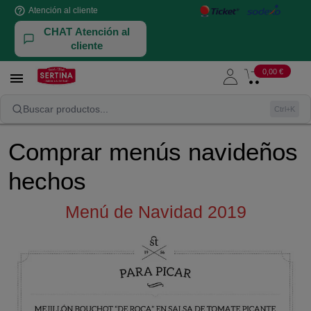
help_outline
Atención al cliente
CHAT Atención al
cliente
0,00 €

Comprar menús navideños hechos
Buscar productos...
Ctrl+K
Comprar menús navideños
hechos
Menú de Navidad 2019