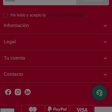
necesitas hoy?
He leído y acepto la
Política de Privacidad
.
Información

Legal

Tu cuenta

Contacto
keyboard_arrow_down