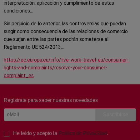
interpretación, aplicación y cumplimiento de estas
condiciones...
Sin perjuicio de lo anterior, las controversias que puedan
surgir como consecuencia de las relaciones de comercio
que surjan entre las partes podrán someterse al
Reglamento UE 524/2013...
https://ec.europa.eu/info/live-work-travel-eu/consumer-
rights-and-complaints/resolve-your-consumer-
Laura, Atención al cliente
complaint_es
Online
Regístrate para saber nuestras novedades
¡Buenas tardes! 👋 Soy Laura, de
Atención al Cliente de Sertina.
Estoy aquí para ayudarte. ¿Qué
necesitas hoy?
He leído y acepto la
Política de Privacidad
.