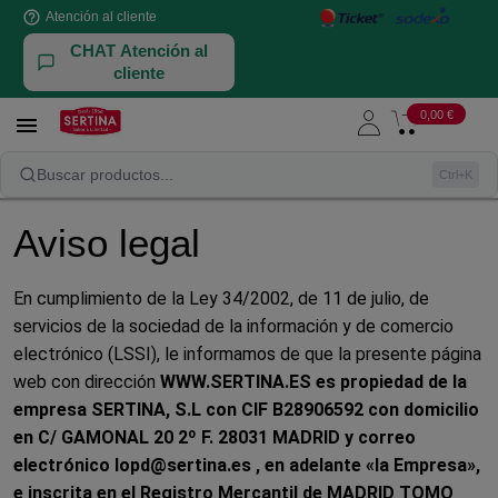
help_outline
Atención al cliente
CHAT Atención al
cliente
0,00 €

Aviso legal
Buscar productos...
Ctrl+K
Aviso legal
En cumplimiento de la Ley 34/2002, de 11 de julio, de
servicios de la sociedad de la información y de comercio
electrónico (LSSI), le informamos de que la presente página
web con dirección
WWW.SERTINA.ES es propiedad de la
empresa SERTINA, S.L con CIF B28906592 con domicilio
en C/ GAMONAL 20 2º F. 28031 MADRID y correo
electrónico lopd@sertina.es , en adelante «la Empresa»,
e inscrita en el Registro Mercantil de MADRID TOMO