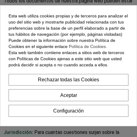
Todos los documentos de nuestra página web pueden estar
sujetos a otras condiciones, indicadas en los mismos...
Esta web utiliza cookies propias y de terceros para analizar el
Responsabilidad:
El usuario será el único responsable de las
uso del sitio web y mostrarte publicidad relacionada con tus
preferencias sobre la base de un perfil elaborado a partir de
infracciones en que pueda incurrir o de los perjuicios que
tus hábitos de navegación (por ejemplo, páginas visitadas)
pueda causar por la utilización de la página web...
Puede obtener la información sobre nuestra Política de
Cookies en el siguiente enlace
Política de Cookies
.
Links, Banners:
En caso de que la web incluya links o
Esta web también contiene enlaces a sitios web de terceros
enlaces con otros portales, tiene una finalidad meramente
con Políticas de Cookies ajenas a este sitio web que usted
informativa...
podrá decidir si acepta o no cuando acceda a ellos.
Protección de Menores:
Para hacer uso de los servicios
Rechazar todas las Cookies
de la web, los menores de edad deben obtener previamente
el permiso de sus padres...
Aceptar
Blog:
En caso de que la web tenga un apartado Blog, su
Configuración
finalidad es la difusión de los diferentes servicios ofrecidos
por la empresa...
Jurisdicción:
Para cuantas cuestiones surjan sobre la