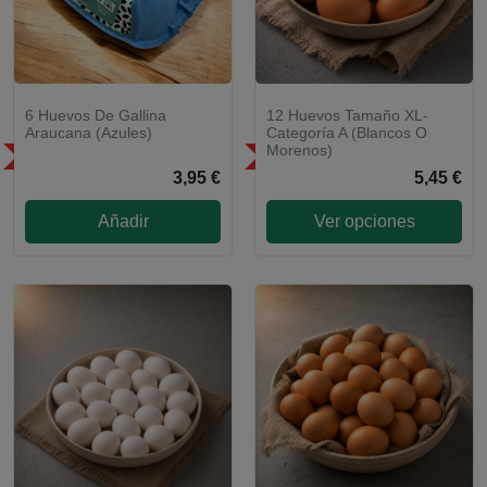
6 Huevos De Gallina
12 Huevos Tamaño XL-
Araucana (azules)
Categoría A (Blancos O
Morenos)
SÓLO EN LA COMUNIDAD DE
SÓLO EN LA COMUNIDAD DE
MADRID
MADRID
3,95 €
5,45 €
Añadir
Ver opciones