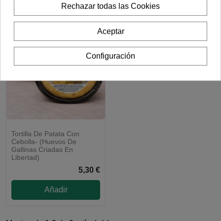
Rechazar todas las Cookies
Aceptar
Configuración
Tortilla De Patata Con
Cebolla- (Huevos De
Gallinas Criadas En
Libertad)
5,30 €
Añadir