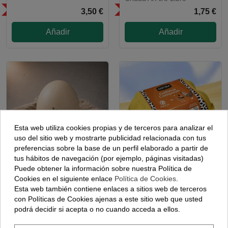
SÓLO EN LA COMUNIDAD DE
SÓLO EN LA COMUNIDAD DE
3,50 €
1,75 €
MADRID
MADRID
Añadir
Añadir
Esta web utiliza cookies propias y de terceros para analizar el
uso del sitio web y mostrarte publicidad relacionada con tus
preferencias sobre la base de un perfil elaborado a partir de
tus hábitos de navegación (por ejemplo, páginas visitadas)
Puede obtener la información sobre nuestra Política de
Huevo De Avestruz
6 Huevos Gallinas En
Cookies en el siguiente enlace
Política de Cookies
.
SOLO COMUNIDAD DE MADRID
Libertad "Madrid"
Esta web también contiene enlaces a sitios web de terceros
SÓLO EN LA COMUNIDAD DE
con Políticas de Cookies ajenas a este sitio web que usted
44,10 €
2,60 €
MADRID
podrá decidir si acepta o no cuando acceda a ellos.
Agotado temporalmente
Añadir