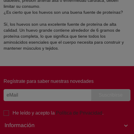
diabetes, presión arterial alta o enfermedad cardíaca, deben
limitar su consumo.
¿Es cierto que los huevos son una buena fuente de proteínas?
Sí, los huevos son una excelente fuente de proteína de alta
calidad. Un huevo grande contiene alrededor de 6 gramos de
proteína completa, lo que significa que tiene todos los
aminoácidos esenciales que el cuerpo necesita para construir y
mantener músculos y tejidos.
Laura, Atención al cliente
Online
Regístrate para saber nuestras novedades
¡Buenos días! 👋 Soy Laura, de
Atención al Cliente de Sertina.
Estoy aquí para ayudarte. ¿Qué
necesitas hoy?
He leído y acepto la
Política de Privacidad
.
Información
