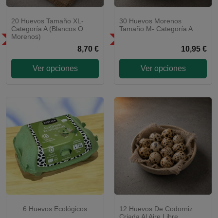
20 Huevos Tamaño XL-
30 Huevos Morenos
Categoría A (Blancos O
Tamaño M- Categoría A
Morenos)
SÓLO EN LA COMUNIDAD DE
SÓLO EN LA COMUNIDAD DE
MADRID
MADRID
8,70 €
10,95 €
Ver opciones
Ver opciones
6 Huevos Ecológicos
12 Huevos De Codorniz
Criada Al Aire Libre