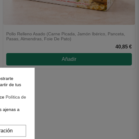
Pollo Relleno Asado (Carne Picada, Jamón Ibérico, Panceta,
Pasas, Almendras, Foie De Pato)
40,85 €
Añadir
strarte
rtir de tus
ace
Política de
s ajenas a
ración