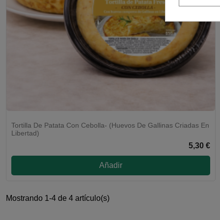
Tortilla De Patata Con Cebolla- (Huevos De Gallinas Criadas En
Libertad)
5,30 €
Añadir
Mostrando 1-4 de 4 artículo(s)