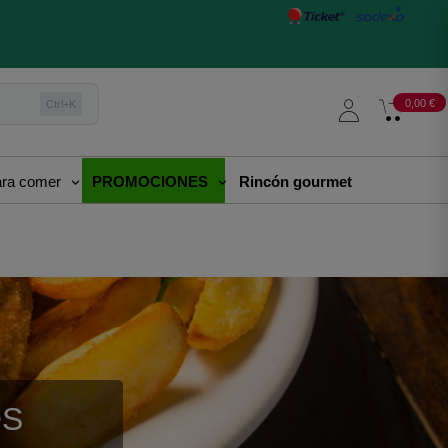
0,00 €
Ctrl+K
para comer
PROMOCIONES
Rincón gourmet
OS