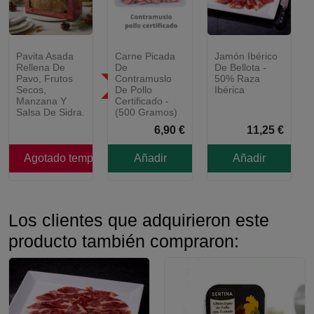
Pavita Asada
Carne Picada
Jamón Ibérico
¡RESERVA YA!
NUEVO
Rellena De
De
De Bellota -
Pavo, Frutos
Contramuslo
50% Raza
SÓLO EN LA
COMUNIDAD DE
Secos,
De Pollo
Ibérica
MADRID
Manzana Y
Certificado -
Salsa De Sidra.
(500 Gramos)
6,90 €
11,25 €
Agotado temporalmente
Añadir
Añadir
Los clientes que adquirieron este
producto también compraron: