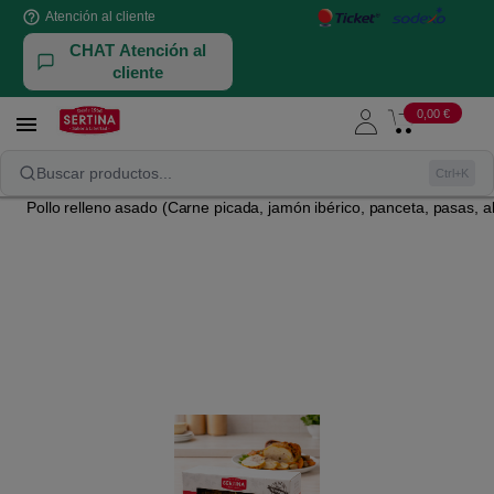
help_outline
Atención al cliente
CHAT Atención al
cliente
0,00 €

NUESTRAS AVES Y CONEJOS
Buscar productos...
Ctrl+K
Pollo relleno asado (Carne picada, jamón ibérico, panceta, pasas, a