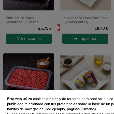
Entrecot De Vaca
Pollo Blanco Listo Para Asar
ENVÍO 48H
Madurado- 2 Piezas
- (2 Kilogramos)
SÓLO EN LA COMUNIDAD DE
26,75 €
10,40 €
MADRID
Ver opciones
Ver opciones
Esta web utiliza cookies propias y de terceros para analizar el uso
publicidad relacionada con tus preferencias sobre la base de un per
hábitos de navegación (por ejemplo, páginas visitadas)
Carne Picada De Ternera
Sangre - (500 Gramos
ENVÍO 48H
Puede obtener la información sobre nuestra Política de Cookies e