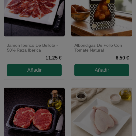
Jamón Ibérico De Bellota -
Albóndigas De Pollo Con
NUEVO
CALENTAR Y LISTO
50% Raza Ibérica
Tomate Natural
11,25 €
6,50 €
Añadir
Añadir