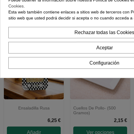
Añojo - (500 Gramos)
Aprox)
Cookies
.
9,55 €
5,15 €
Esta web también contiene enlaces a sitios web de terceros con Po
sitio web que usted podrá decidir si acepta o no cuando acceda a 
Añadir
Añadir
Rechazar todas las Cookie
Aceptar
Configuración
Ensaladilla Rusa
Cuellos De Pollo- (500
Gramos)
6,25 €
2,15 €
Añadir
Ver opciones