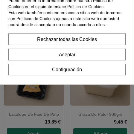
Puede obtener la información sobre nuestra Política de
Bloc De Foie Gras De Pato -
Foie Fresco Desvenado -
DISP. EN NAVIDAD
Cookies en el siguiente enlace
Política de Cookies
.
(125 Gramos)
(500-600 Gramos Aprox)
Esta web también contiene enlaces a sitios web de terceros
10,95 €
42,60 €
con Políticas de Cookies ajenas a este sitio web que usted
podrá decidir si acepta o no cuando acceda a ellos.
Añadir
Añadir
Rechazar todas las Cookies
Aceptar
Configuración
Escalope De Foie De Pato
Grasa De Pato- 900grs
19,85 €
9,45 €
Añadir
Añadir