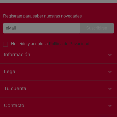
Regístrate para saber nuestras novedades
¡Buenos días! 👋 Soy Laura, de
Atención al Cliente de Sertina.
Estoy aquí para ayudarte. ¿Qué
necesitas hoy?
He leído y acepto la
Política de Privacidad
.
Información

Legal

Tu cuenta

Contacto
keyboard_arrow_down