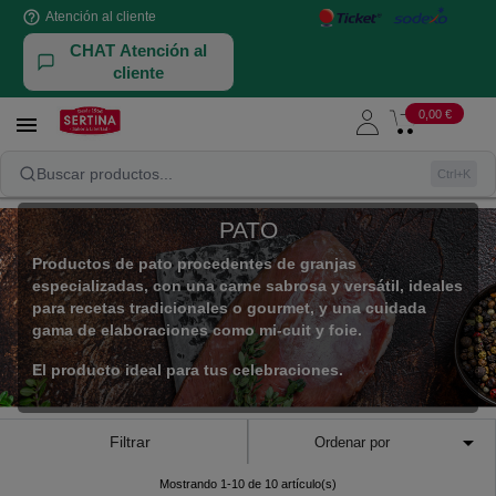
help_outline
Atención al cliente
CHAT Atención al
cliente
0,00 €

NUESTRAS AVES Y CONEJOS
PATO
Buscar productos...
Ctrl+K
PATO
Productos de pato procedentes de granjas
especializadas, con una carne sabrosa y versátil, ideales
para recetas tradicionales o gourmet, y una cuidada
gama de elaboraciones como mi-cuit y foie.
El producto ideal para tus celebraciones.

Filtrar
Ordenar por
Mostrando 1-10 de 10 artículo(s)