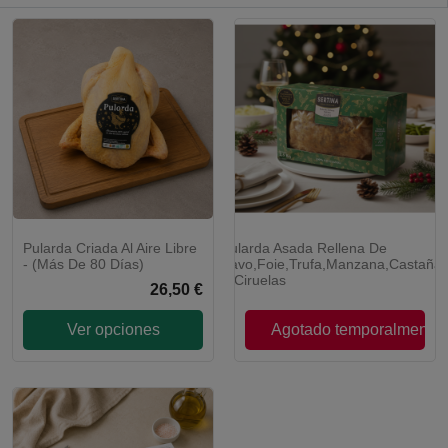
Pularda Criada Al Aire Libre
Pularda Asada Rellena De
ÚLTIMAS UDS.
- (Más De 80 Días)
Pavo,Foie,Trufa,Manzana,Castaña
Y Ciruelas
26,50 €
Ver opciones
Agotado temporalmente