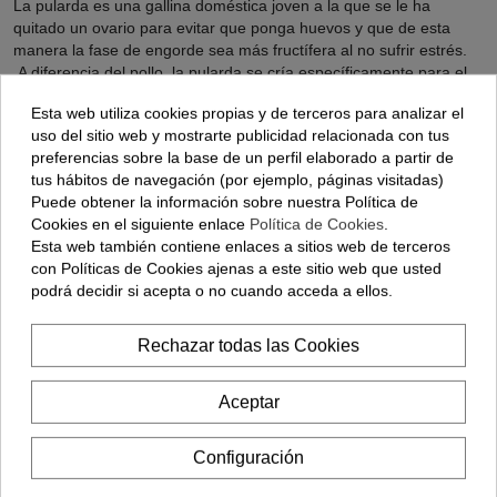
La pularda es una gallina doméstica joven a la que se le ha
quitado un ovario para evitar que ponga huevos y que de esta
manera la fase de engorde sea más fructífera al no sufrir estrés.
A diferencia del pollo, la pularda se cría específicamente para el
consumo gastronómico y su carne es más suave, jugosa y
Esta web utiliza cookies propias y de terceros para analizar el
aromática. Además, en una opción saludable al tratarse de una
uso del sitio web y mostrarte publicidad relacionada con tus
carne magra.
preferencias sobre la base de un perfil elaborado a partir de
¿Cómo se cocina la pularda para que
tus hábitos de navegación (por ejemplo, páginas visitadas)
quede tierna y jugosa?
Puede obtener la información sobre nuestra Política de
Cookies en el siguiente enlace
Política de Cookies
.
Para que la pularda quede tierna y jugosa, se recomienda
Esta web también contiene enlaces a sitios web de terceros
precalentar el horno a una temperatura alta (200-220 °C) y
con Políticas de Cookies ajenas a este sitio web que usted
cocinarla durante 20 minutos para sellar la piel. Luego se reduce
podrá decidir si acepta o no cuando acceda a ellos.
la temperatura (a unos 150-170 °C) y se continúa horneando
durante aproximadamente 2 horas.
Rechazar todas las Cookies
Es importante comprobar la temperatura interna con un
termómetro de carne, a fin de asegurar que todo funciona
Aceptar
correctamente. Se recomienda reposar la pularda durante unos
minutos antes de cortarla; así, los jugos se distribuirán
Configuración
uniformemente.
¿Qué recetas se pueden hacer con