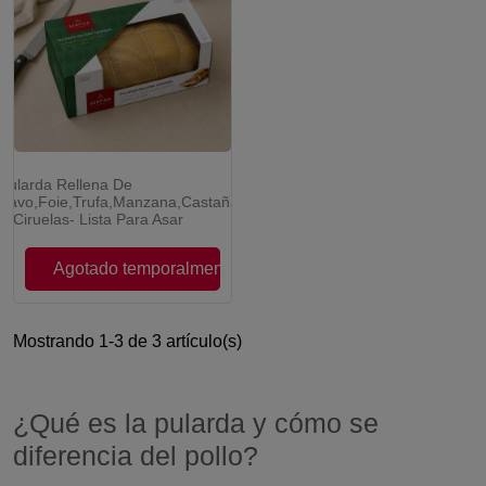
Pularda Rellena De
¡RESERVA YA!
Pavo,Foie,Trufa,Manzana,Castañas
Y Ciruelas- Lista Para Asar
Agotado temporalmente
Mostrando 1-3 de 3 artículo(s)
¿Qué es la pularda y cómo se
diferencia del pollo?