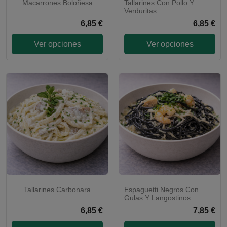
Macarrones Boloñesa
Tallarines Con Pollo Y
Verduritas
6,85 €
6,85 €
Ver opciones
Ver opciones
Tallarines Carbonara
Espaguetti Negros Con
Gulas Y Langostinos
6,85 €
7,85 €