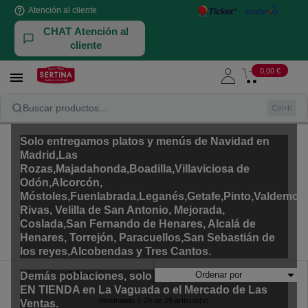
help_outline
Atención al cliente
CHAT Atención al
cliente
PRIMEROS PLATOS
0,00 €

Nuestra selección de platos y menús de Navidad
perfecta para que tengas una cena de diez sin
PLATOS LISTOS PARA COMER
PRIMEROS PLATOS
Buscar productos...
Ctrl+K
preocuparte por nada.
Solo entregamos platos y menús de Navidad en
Madrid,Las
Rozas,Majadahonda,Boadilla,Villaviciosa de
Odón,Alcorcón,
Móstoles,Fuenlabrada,Leganés,Getafe,Pinto,Valdemoro
Rivas, Velilla de San Antonio, Mejorada,
Coslada,San Fernando de Henares, Alcalá de
Henares, Torrejón, Paracuellos,San Sebastián de
los reyes,Alcobendas y Tres Cantos.

Filtrar
Ordenar por
Demás poblaciones, solo disponible RECOGIDA
EN TIENDA en La Vaguada o el Mercado de Las
Mostrando 1-29 de 29 artículo(s)
Ventas.