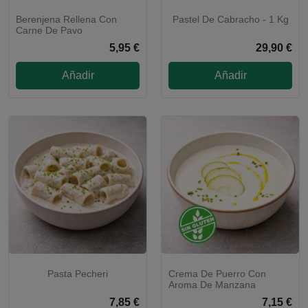
Berenjena Rellena Con
Pastel De Cabracho - 1 Kg
CALENTAR Y LISTO
SOLO MADRID
Carne De Pavo
5,95 €
29,90 €
Añadir
Añadir
Pasta Pecheri
Crema De Puerro Con
Aroma De Manzana
7,85 €
7,15 €