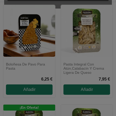
Boloñesa De Pavo Para
Pasta Integral Con
CALENTAR Y LISTO
Pasta
Atún,Calabacín Y Crema
Ligera De Queso
6,25 €
7,95 €
Añadir
Añadir
¡En Oferta!