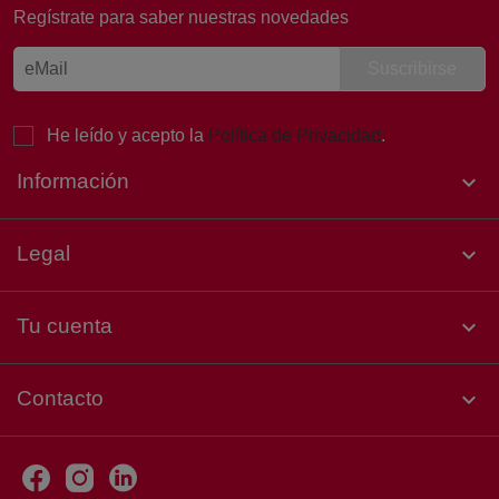
Regístrate para saber nuestras novedades
Laura, Atención al cliente
Online
He leído y acepto la
Política de Privacidad
.
¡Buenos días! 👋 Soy Laura, de
Atención al Cliente de Sertina.
Información

Estoy aquí para ayudarte. ¿Qué
necesitas hoy?
Legal

Tu cuenta

Contacto
keyboard_arrow_down