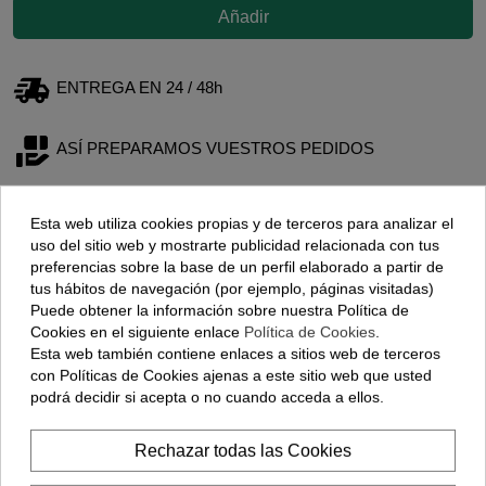
Añadir
ENTREGA EN 24 / 48h
ASÍ PREPARAMOS VUESTROS PEDIDOS
ENVÍO EN TRANSPORTE REFRIGERADO
Esta web utiliza cookies propias y de terceros para analizar el
uso del sitio web y mostrarte publicidad relacionada con tus
preferencias sobre la base de un perfil elaborado a partir de
tus hábitos de navegación (por ejemplo, páginas visitadas)
Puede obtener la información sobre nuestra Política de
Cookies en el siguiente enlace
Política de Cookies
.
Esta web también contiene enlaces a sitios web de terceros
con Políticas de Cookies ajenas a este sitio web que usted
podrá decidir si acepta o no cuando acceda a ellos.
Los clientes que adquirieron este
Rechazar todas las Cookies
producto también compraron: