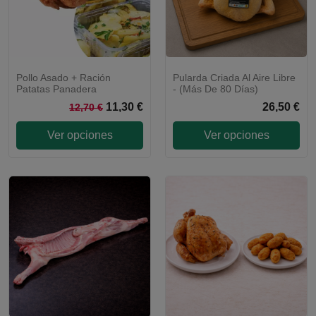
Pollo Asado + Ración
Pularda Criada Al Aire Libre
LOTE
Patatas Panadera
- (Más De 80 Días)
11,30 €
26,50 €
12,70 €
Ver opciones
Ver opciones