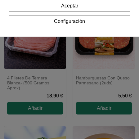
Aceptar
Configuración
4 Filetes De Ternera
Hamburguesas Con Queso
ENVÍO 48H
Blanca- (500 Gramos
Parmesano (2uds)
Aprox)
18,90 €
5,50 €
Añadir
Añadir