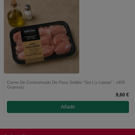
Carne De Contramuslo De Pavo Solilés "Sot L’y Laisse" - (400
Gramos)
9,60 €
Añadir