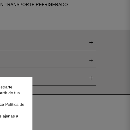
EN TRANSPORTE REFRIGERADO
+
+
+
strarte
rtir de tus
ace
Política de
s ajenas a