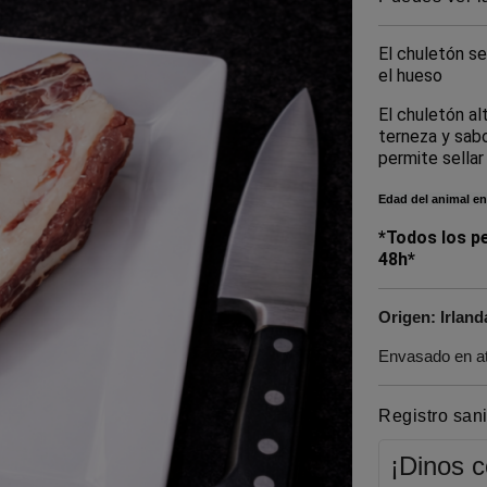
El chuletón se
el hueso
El chuletón al
terneza y sabo
permite sellar
Edad del animal en
*Todos los p
48h*
Origen: Irland
Envasado en at
Registro san
¡Dinos 