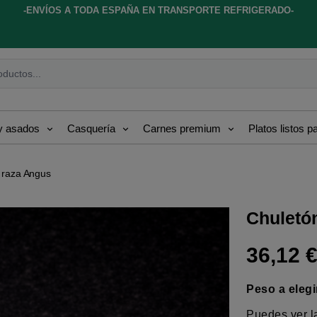
-ENVÍOS A TODA ESPAÑA EN TRANSPORTE REFRIGERADO-
ductos...
 y asados
Casquería
Carnes premium
Platos listos 
 raza Angus
Chuletón
36,12 
Peso a elegi
Puedes ver la