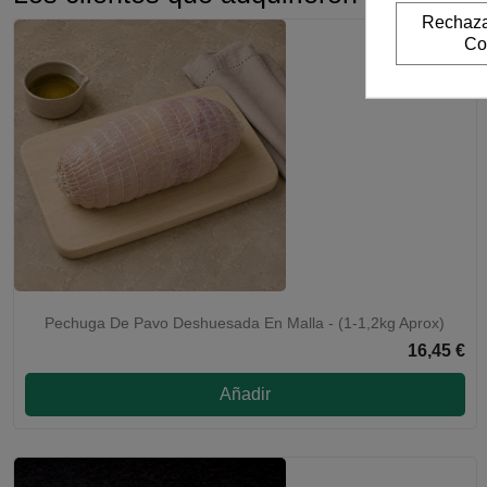
Rechaza
Co
Pechuga De Pavo Deshuesada En Malla - (1-1,2kg Aprox)
16,45 €
Añadir