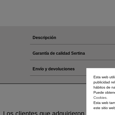
Descripción
Garantía de calidad Sertina
Envío y devoluciones
Esta web util
publicidad re
hábitos de n
Puede obtene
Cookies
.
Esta web tam
este sitio we
Los clientes que adquirieron este pro