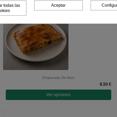
r todas las
Aceptar
Configu
okies
Empanada De Atún
8,50 €
Ver opciones