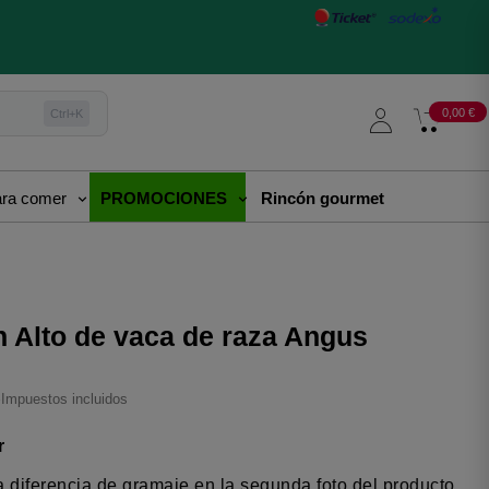
0,00 €
Ctrl+K
para comer
PROMOCIONES
Rincón gourmet
 Alto de vaca de raza Angus
€
Impuestos incluidos
r
 diferencia de gramaje en la segunda foto del producto.