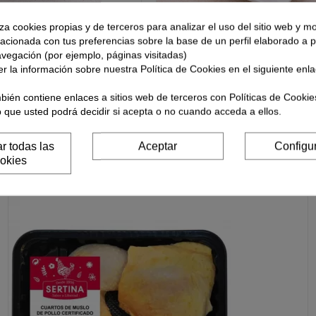
iza cookies propias y de terceros para analizar el uso del sitio web y mo
lacionada con tus preferencias sobre la base de un perfil elaborado a pa
avegación (por ejemplo, páginas visitadas)
rsian De Pollo Certificado
Mollejas De Pollo Blanco- (500 G
r la información sobre nuestra Política de Cookies en el siguiente enl
Aprox)
8,60 €
bién contiene enlaces a sitios web de terceros con Políticas de Cookie
b que usted podrá decidir si acepta o no cuando acceda a ellos.
Añadir
Añadir
r todas las
Aceptar
Configu
okies
ducto también compraron: