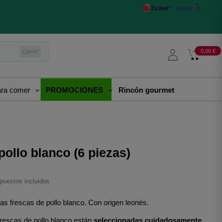
0,00 €
Ctrl+K
para comer
PROMOCIONES
Rincón gourmet
pollo blanco (6 piezas)
puestos incluidos
as frescas de pollo blanco. Con origen leonés. 
rescas de pollo blanco están 
seleccionadas cuidadosamente