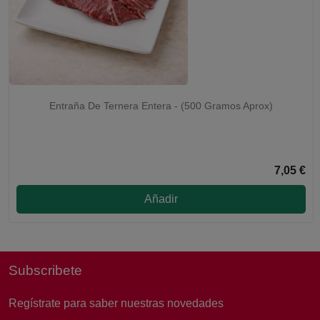
Entraña De Ternera Entera - (500 Gramos Aprox)
7,05 €
Añadir
Subscribete
Regístrate para saber nuestras novedades