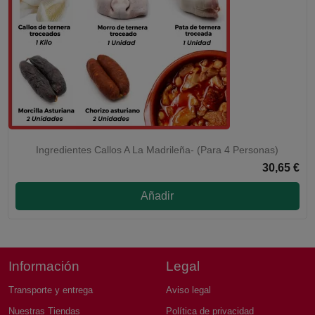
Ingredientes Callos A La Madrileña- (Para 4 Personas)
30,65 €
Añadir
Información
Legal
Transporte y entrega
Aviso legal
Nuestras Tiendas
Política de privacidad