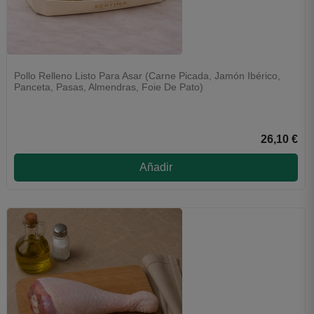
Pollo Relleno Listo Para Asar (Carne Picada, Jamón Ibérico,
Panceta, Pasas, Almendras, Foie De Pato)
26,10 €
Añadir