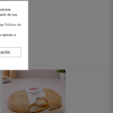
strarte
rtir de tus
ramos
ace
Política de
2,95 €
s ajenas a
ración