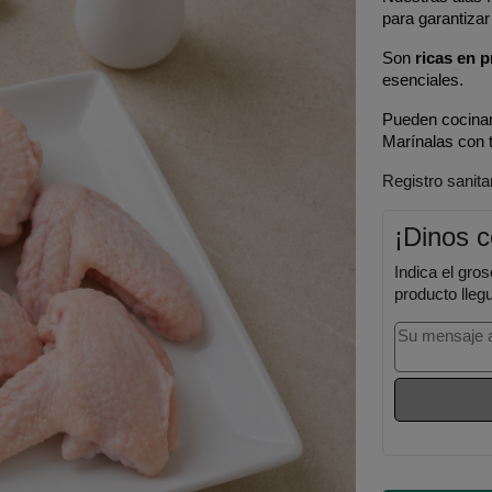
para garantizar
Son 
ricas en p
esenciales.
Pueden cocinarse
Marínalas con t
Registro sanit
¡Dinos 
Indica el gros
producto lleg