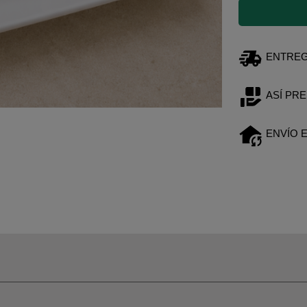
ENTREGA
ASÍ PR
ENVÍO 