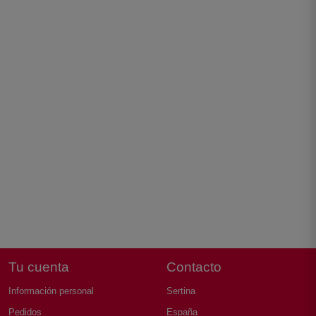
Laura, Atención al cliente
Online
¡Buenas noches! 👋 Soy Laura, de
Atención al Cliente de Sertina.
Estoy aquí para ayudarte. ¿Qué
necesitas hoy?
Tu cuenta
Contacto
Información personal
Sertina
Pedidos
España