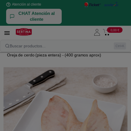
help_outline
Atención al cliente
CHAT Atención al
cliente
0,00 €

CASQUERÍA
CERDO
Buscar productos...
Ctrl+K
Oreja de cerdo (pieza entera) - (400 gramos aprox)