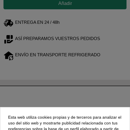
Añadir
ENTREGA EN 24 / 48h
ASÍ PREPARAMOS VUESTROS PEDIDOS
ENVÍO EN TRANSPORTE REFRIGERADO
Esta web utiliza cookies propias y de terceros para analizar el
TAMBIÉN PODRÍA INTERESARLE
uso del sitio web y mostrarte publicidad relacionada con tus
preferencias sobre la base de un perfil elaborado a partir de