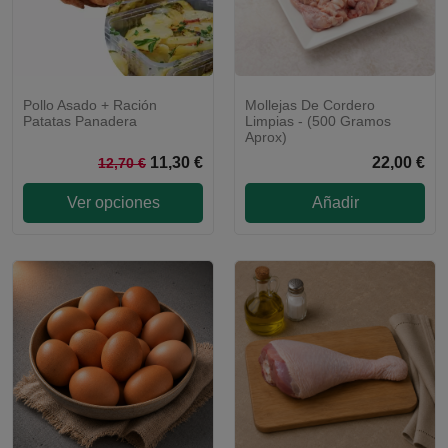
Pollo Asado + Ración
Mollejas De Cordero
LOTE
Patatas Panadera
Limpias - (500 Gramos
Aprox)
11,30 €
22,00 €
12,70 €
Ver opciones
Añadir