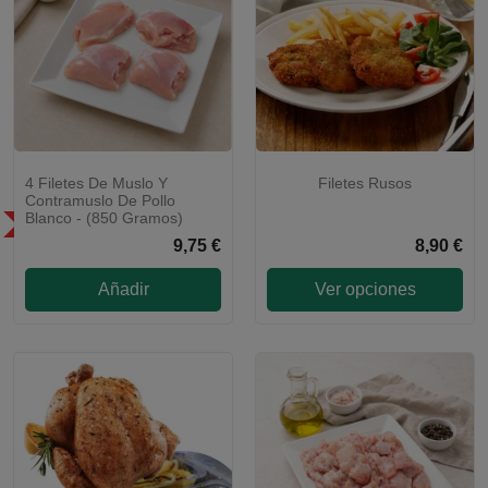
4 Filetes De Muslo Y
Filetes Rusos
¡GUARNICIÓN A ELEGIR!
Contramuslo De Pollo
Blanco - (850 Gramos)
SÓLO EN LA COMUNIDAD DE
MADRID
9,75 €
8,90 €
Añadir
Ver opciones