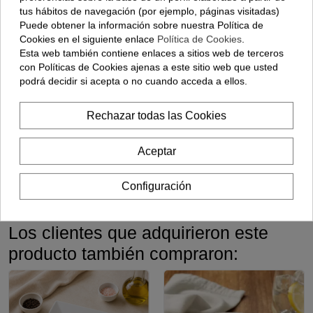
tus hábitos de navegación (por ejemplo, páginas visitadas)
Puede obtener la información sobre nuestra Política de
Cookies en el siguiente enlace
Política de Cookies
.
Esta web también contiene enlaces a sitios web de terceros
con Políticas de Cookies ajenas a este sitio web que usted
podrá decidir si acepta o no cuando acceda a ellos.
Manita De
Costillar De
Oreja De
Cerdo - (500
Cerdo (pieza)
Cerdo Adobada
Gramos)
Cocinada -
Rechazar todas las Cookies
(500 Gramos)
5,80 €
13,40 €
4,99 €
Aceptar
Ver opciones
Ver opciones
Añadir
Configuración
Los clientes que adquirieron este
producto también compraron: