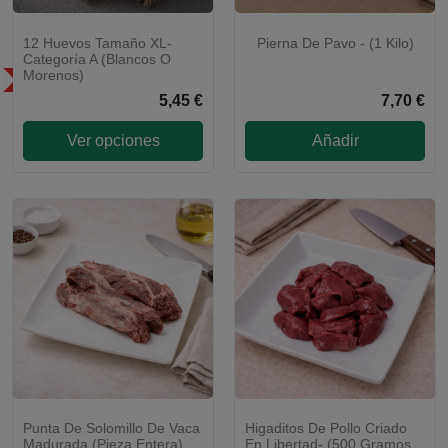
12 Huevos Tamaño XL-
Pierna De Pavo - (1 Kilo)
Categoría A (Blancos O
Morenos)
SÓLO EN LA COMUNIDAD DE
MADRID
5,45 €
7,70 €
Ver opciones
Añadir
Punta De Solomillo De Vaca
Higaditos De Pollo Criado
CRIADO EN LIBERTAD
Madurada (pieza Entera)
En Libertad- (500 Gramos