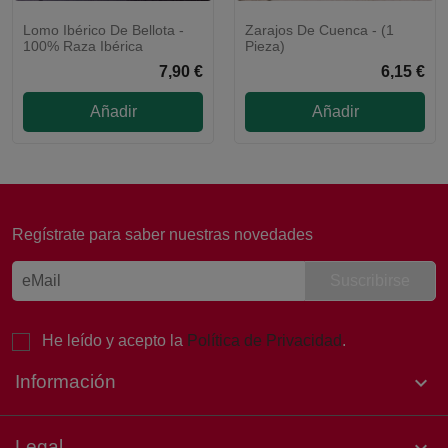
Lomo Ibérico De Bellota -
Zarajos De Cuenca - (1
NUEVO
100% Raza Ibérica
Pieza)
7,90 €
6,15 €
Añadir
Añadir
Laura, Atención al cliente
Online
Regístrate para saber nuestras novedades
¡Buenas tardes! 👋 Soy Laura, de
Atención al Cliente de Sertina.
Estoy aquí para ayudarte. ¿Qué
necesitas hoy?
He leído y acepto la
Política de Privacidad
.
Información

Legal