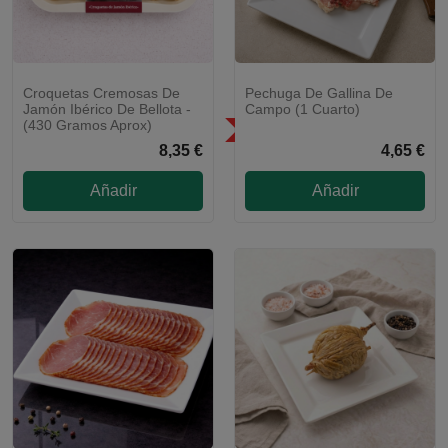
Croquetas Cremosas De
Pechuga De Gallina De
Jamón Ibérico De Bellota -
Campo (1 Cuarto)
(430 Gramos Aprox)
SÓLO EN LA COMUNIDAD DE
MADRID
8,35 €
4,65 €
Añadir
Añadir