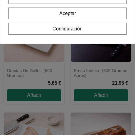
Aceptar
Configuración
Crestas De Gallo - (500
Presa Ibérica- (600 Gramos
ENVÍO 48H
Gramos)
Aprox)
5,65 €
21,95 €
Añadir
Añadir