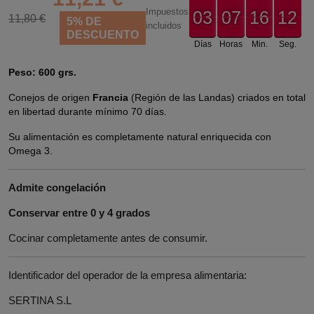
Impuestos
03
07
16
11
03
00
07
00
16
00
12
11,80 €
5% DE
12
incluidos
DESCUENTO
Días
Horas
Min.
Seg.
Peso: 600 grs.
Conejos de origen 
Francia
 (Región de las Landas) criados en total 
en libertad durante mínimo 70 días.
Su alimentación es completamente natural enriquecida con 
Omega 3.
Admite congelación
Conservar entre 0 y 4 grados
Cocinar completamente antes de consumir.
Identificador del operador de la empresa alimentaria:
SERTINA S.L