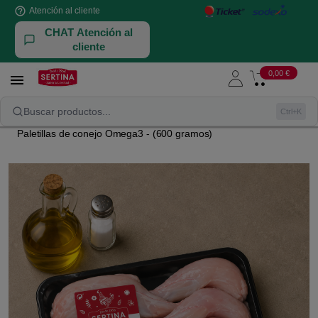
help_outline
Atención al cliente
CHAT Atención al
cliente
0,00 €

NUESTRAS AVES Y CONEJOS
CONEJOS
Buscar productos...
Ctrl+K
Paletillas de conejo Omega3 - (600 gramos)