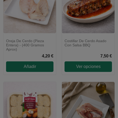
Oreja De Cerdo (pieza
Costillar De Cerdo Asado
¡GUARNICIÓN A ELEGIR!
Entera) - (400 Gramos
Con Salsa BBQ
Aprox)
4,20 €
7,50 €
Añadir
Ver opciones