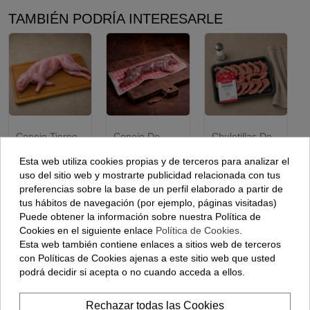
TAMBIÉN PODRÍA INTERESARLE
Conejo Tierno
Conejo De
Chuletillas De
Entero O
Monte Entero
Conejo Ibérico
Troceado - (1,1
O Troceado
- (500 Gramos)
Esta web utiliza cookies propias y de terceros para analizar el
Kilos Aprox)
(pieza)
uso del sitio web y mostrarte publicidad relacionada con tus
18,70 €
14,95 €
17,25 €
preferencias sobre la base de un perfil elaborado a partir de
tus hábitos de navegación (por ejemplo, páginas visitadas)
Ver opciones
Ver opciones
Añadir
Puede obtener la información sobre nuestra Política de
Cookies en el siguiente enlace
Política de Cookies
.
Esta web también contiene enlaces a sitios web de terceros
con Políticas de Cookies ajenas a este sitio web que usted
podrá decidir si acepta o no cuando acceda a ellos.
Los clientes que adquirieron este
producto también compraron:
Rechazar todas las Cookies