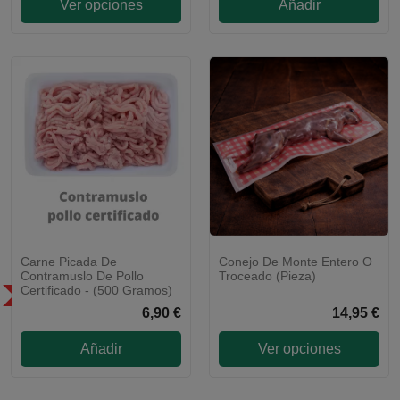
Ver opciones
Añadir
Carne Picada De
Conejo De Monte Entero O
Contramuslo De Pollo
Troceado (pieza)
Certificado - (500 Gramos)
SÓLO EN LA COMUNIDAD DE
MADRID
6,90 €
14,95 €
Añadir
Ver opciones
Laura, Atención al cliente
Online