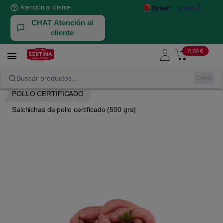
help_outline
Atención al cliente
CHAT Atención al
cliente
0,00 €

NUESTRAS AVES Y CONEJOS
POLLO
Buscar productos...
Ctrl+K
POLLO CERTIFICADO
Salchichas de pollo certificado (500 grs)