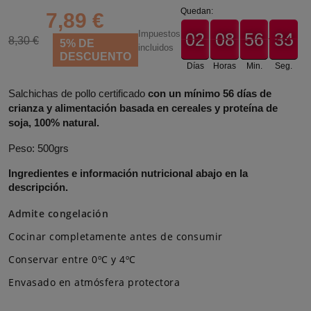
Quedan:
7,89 €
Impuestos
02
08
56
34
02
00
08
00
56
00
34
35
8,30 €
5% DE
incluidos
DESCUENTO
Días
Horas
Min.
Seg.
Salchichas de pollo certificado
con un mínimo 56 días de
crianza
y
alimentación basada en cereales y proteína de
soja, 100% natural.
Peso: 500grs
Ingredientes e información nutricional abajo en la
descripción.
Admite congelación
Cocinar completamente antes de consumir
Conservar entre 0ºC y 4ºC
Envasado en atmósfera protectora