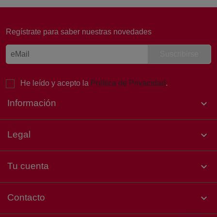
Regístrate para saber nuestras novedades
¡Buenas tardes! 👋 Soy Laura, de
Atención al Cliente de Sertina.
Estoy aquí para ayudarte. ¿Qué
necesitas hoy?
He leído y acepto la
Política de Privacidad
.
Información

Legal

Tu cuenta

Contacto
keyboard_arrow_down