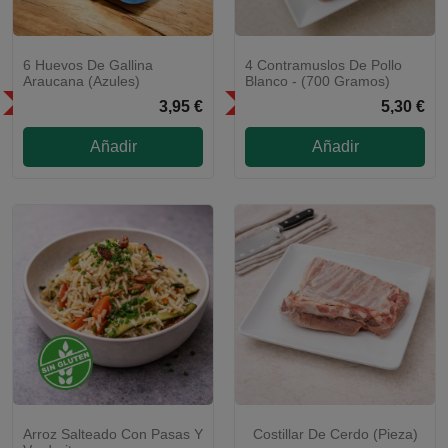
6 Huevos De Gallina
4 Contramuslos De Pollo
Araucana (azules)
Blanco - (700 Gramos)
SÓLO EN LA COMUNIDAD DE
SÓLO EN LA COMUNIDAD DE
3,95 €
5,30 €
MADRID
MADRID
Añadir
Añadir
Arroz Salteado Con Pasas Y
Costillar De Cerdo (pieza)