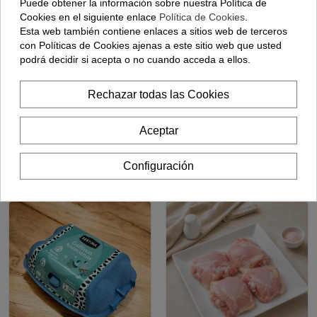
Puede obtener la información sobre nuestra Política de
Cookies en el siguiente enlace
Política de Cookies
.
Pollo De
Entresijos De
Caserío Luma
Cordero - (500
Esta web también contiene enlaces a sitios web de terceros
Gorri - (2 Kilos
Gramos Aprox)
con Políticas de Cookies ajenas a este sitio web que usted
Aprox)
podrá decidir si acepta o no cuando acceda a ellos.
29,95 €
5,90 €
Rechazar todas las Cookies
Añadir
Añadir
Aceptar
Los clientes que adquirieron este
Configuración
producto también compraron: