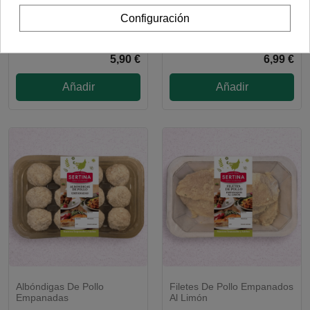
Configuración
Entresijos De Cordero -
Filetes Rusos De Pollo
(500 Gramos Aprox)
Certificado - (400 Gramos)
5,90 €
6,99 €
Añadir
Añadir
Albóndigas De Pollo
Filetes De Pollo Empanados
Empanadas
Al Limón