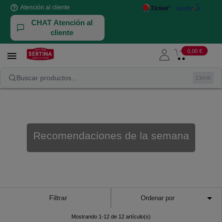
help_outline
Atención al cliente
CHAT Atención al
cliente
0,00 €

Recomendaciones de la semana
Buscar productos...
Ctrl+K
Recomendaciones de la semana

Filtrar
Ordenar por
Mostrando 1-12 de 12 artículo(s)