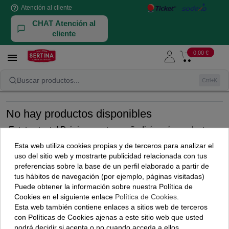
help_outline
Atención al cliente
CHAT Atención al
cliente
0,00 €

Novedades
Buscar productos...
Ctrl+K
No hay productos disponibles
Laura, Atención al cliente
¡Estate atento! Próximamente se añadirán más productos.
Online
Esta web utiliza cookies propias y de terceros para analizar el
uso del sitio web y mostrarte publicidad relacionada con tus
preferencias sobre la base de un perfil elaborado a partir de
Regístrate para saber nuestras novedades
¡Buenas tardes! 👋 Soy Laura, de
tus hábitos de navegación (por ejemplo, páginas visitadas)
Atención al Cliente de Sertina.
Puede obtener la información sobre nuestra Política de
Estoy aquí para ayudarte. ¿Qué
Cookies en el siguiente enlace
Política de Cookies
.
necesitas hoy?
Esta web también contiene enlaces a sitios web de terceros
con Políticas de Cookies ajenas a este sitio web que usted
He leído y acepto la
Política de Privacidad
.
podrá decidir si acepta o no cuando acceda a ellos.