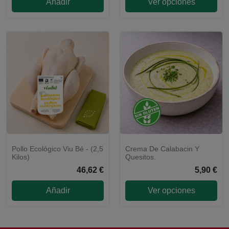
Añadir
Ver opciones
Pollo Ecológico Viu Bé - (2,5
Crema De Calabacin Y
Kilos)
Quesitos.
46,62 €
5,90 €
Añadir
Ver opciones
Laura, Atención al cliente
Online