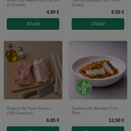
Muslo De Gallina De Campo
Hamburguesas Con Trufa
(1 Cuarto)
(2uds)
4,90 €
6,55 €
Añadir
Añadir
Ragout De Pavo Entero -
Centros De Bacalao Con
¡GUARNICIÓN A ELEGIR!
(500 Gramos)
Pisto
6,95 €
12,50 €