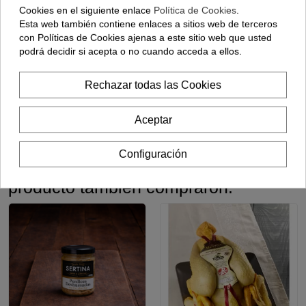
Cookies en el siguiente enlace
Política de Cookies
.
4 Filetes De
Pollo Ecológico
6 Huevos
Esta web también contiene enlaces a sitios web de terceros
Pechuga De
"Las Landas"
Ecológicos
con Políticas de Cookies ajenas a este sitio web que usted
Pollo
SÓLO EN LA
COMUNIDAD DE
Certificado -
podrá decidir si acepta o no cuando acceda a ellos.
MADRID
(500 Gramos)
8,25 €
32,55 €
3,50 €
Rechazar todas las Cookies
Añadir
Añadir
Añadir
Aceptar
Configuración
Los clientes que adquirieron este
producto también compraron: