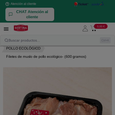
help_outline
Atención al cliente
CHAT Atención al
cliente
0,00 €

NUESTRAS AVES Y CONEJOS
POLLO
Buscar productos...
Ctrl+K
POLLO ECOLÓGICO
Filetes de muslo de pollo ecológico- (600 gramos)