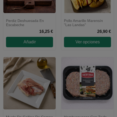
Perdiz Deshuesada En
Pollo Amarillo Marensín
Escabeche
"Las Landas"
16,25 €
26,90 €
Añadir
Ver opciones