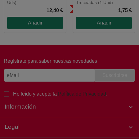
Uds)
Troceadas (1 Und)
SÓLO EN LA COMUNIDAD DE
12,40 €
1,75 €
MADRID
Añadir
Añadir
Laura, Atención al cliente
Online
Regístrate para saber nuestras novedades
¡Buenas tardes! 👋 Soy Laura, de
Atención al Cliente de Sertina.
Estoy aquí para ayudarte. ¿Qué
necesitas hoy?
He leído y acepto la
Política de Privacidad
.
Información

Legal
