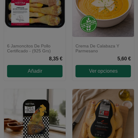
6 Jamoncitos De Pollo
Crema De Calabaza Y
Certificado - (925 Grs)
Parmesano
8,35 €
5,60 €
Añadir
Ver opciones