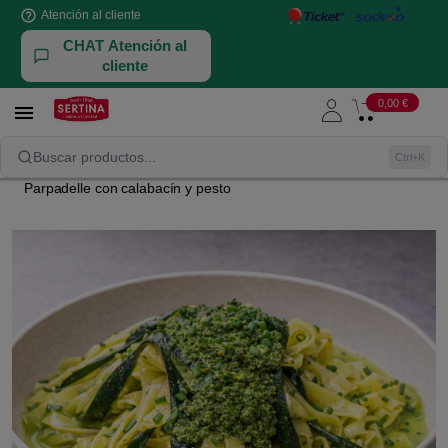
help_outline
Atención al cliente
CHAT Atención al
cliente
0,00 €

PLATOS LISTOS PARA COMER
PRIMEROS PLATOS
Buscar productos...
Ctrl+K
Parpadelle con calabacín y pesto