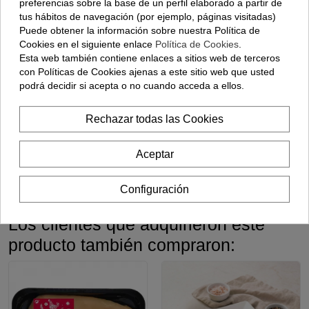
preferencias sobre la base de un perfil elaborado a partir de
tus hábitos de navegación (por ejemplo, páginas visitadas)
Puede obtener la información sobre nuestra Política de
Cookies en el siguiente enlace
Política de Cookies
.
Esta web también contiene enlaces a sitios web de terceros
con Políticas de Cookies ajenas a este sitio web que usted
Carrillada De
Medio Corazón
Pluma Ibérica-
podrá decidir si acepta o no cuando acceda a ellos.
ENVÍO 48H
Ternera Entera
De Ternera -
(350 Gramos
(pieza) - (500
(600 Gramos
Aprox)
Gramos)
Aprox)
Rechazar todas las Cookies
14,60 €
5,40 €
18,95 €
Aceptar
Añadir
Ver opciones
Añadir
Configuración
Los clientes que adquirieron este
producto también compraron: