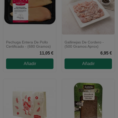
Pechuga Entera De Pollo
Gallinejas De Cordero -
Certificado - (680 Gramos)
(500 Gramos Aprox)
11,05 €
6,95 €
Añadir
Añadir