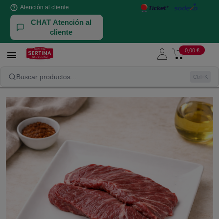
help_outline
Atención al cliente
CHAT Atención al
cliente
0,00 €

Entraña de ternera entera - (500 gramos aprox)
Buscar productos...
Ctrl+K