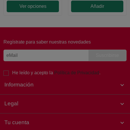
Ver opciones
Añadir
Laura, Atención al cliente
Online
Regístrate para saber nuestras novedades
¡Buenas noches! 👋 Soy Laura, de
Atención al Cliente de Sertina.
Estoy aquí para ayudarte. ¿Qué
necesitas hoy?
He leído y acepto la
Política de Privacidad
.
Información

Legal

Tu cuenta
