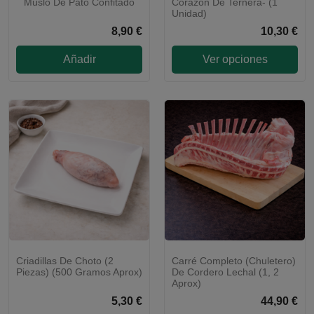
Muslo De Pato Confitado
Corazón De Ternera- (1
Unidad)
8,90 €
10,30 €
Añadir
Ver opciones
Criadillas De Choto (2
Carré Completo (Chuletero)
ENVÍO 48H
Piezas) (500 Gramos Aprox)
De Cordero Lechal (1, 2
Aprox)
5,30 €
44,90 €