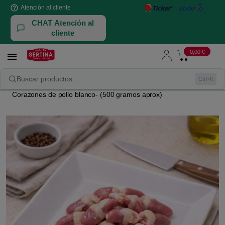
help_outline
Atención al cliente
CHAT Atención al
cliente
0,00 €

CASQUERÍA
POLLO
Buscar productos...
Ctrl+K
Corazones de pollo blanco- (500 gramos aprox)