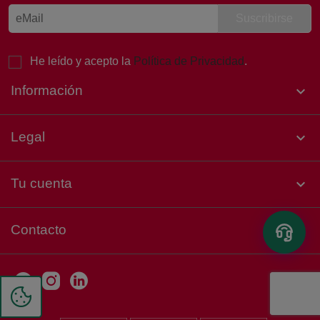
He leído y acepto la
Política de Privacidad
.
Información

Legal

Tu cuenta

Contacto
keyboard_arrow_down