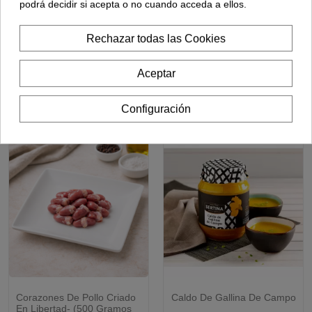
podrá decidir si acepta o no cuando acceda a ellos.
4,30 €
2,15 €
2,95 €
Rechazar todas las Cookies
Añadir
Ver opciones
Añadir
Aceptar
Los clientes que adquirieron este
Configuración
producto también compraron:
Corazones De Pollo Criado
Caldo De Gallina De Campo
CRIADO EN LIBERTAD
En Libertad- (500 Gramos