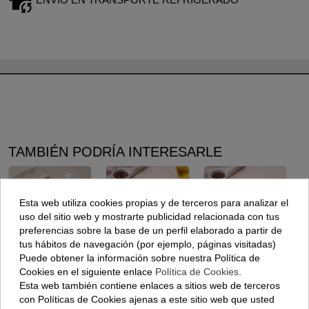
TAMBIÉN PODRÍA INTERESARLE
Esta web utiliza cookies propias y de terceros para analizar el
uso del sitio web y mostrarte publicidad relacionada con tus
preferencias sobre la base de un perfil elaborado a partir de
tus hábitos de navegación (por ejemplo, páginas visitadas)
Puede obtener la información sobre nuestra Política de
Alas De Pollo
Cuellos De
Mollejas De
Cookies en el siguiente enlace
Política de Cookies
.
Blanco (6
Pollo- (500
Pollo Blanco-
Esta web también contiene enlaces a sitios web de terceros
Piezas)
Gramos)
(500 Gramos
SÓLO EN LA
con Políticas de Cookies ajenas a este sitio web que usted
COMUNIDAD DE
Aprox)
MADRID