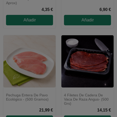
Aprox)
4,35 €
6,90 €
Añadir
Añadir
Pechuga Entera De Pavo
4 Filetes De Cadera De
ENVÍO 48H
Ecológico - (500 Gramos)
Vaca De Raza Angus- (500
Grs)
21,99 €
14,15 €