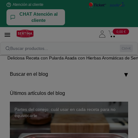
help_outline
Atención al cliente
CHAT Atención al
cliente
0,00 €

Blog
Productos
Buscar productos...
Ctrl+K
Deliciosa Receta con Pularda Asada con Hierbas Aromáticas de Ser
Buscar en el blog
Últimos artículos del blog
Partes del conejo: cuál usar en cada receta para no
La guía definitiva para elegir el ave perfecta en Navidad
Capón, pularda o pavo en Navidad: cómo elegir bien y
Cómo influye la alimentación del pollo en su sabor
equivocarte
no arrepentirte