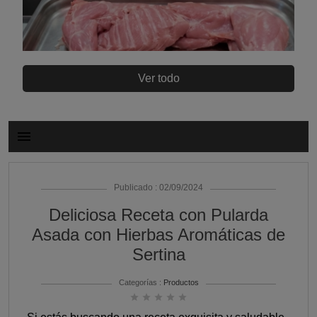
Ver todo
menu
Publicado : 02/09/2024
Deliciosa Receta con Pularda
Asada con Hierbas Aromáticas de
Sertina
Categorías :
Productos
star
star
star
star
star