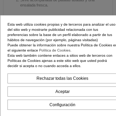
ensalada fresca.
Consejos para un Asado
Esta web utiliza cookies propias y de terceros para analizar el uso
del sitio web y mostrarte publicidad relacionada con tus
Perfecto
preferencias sobre la base de un perfil elaborado a partir de tus
hábitos de navegación (por ejemplo, páginas visitadas)
Puede obtener la información sobre nuestra Política de Cookies e
el siguiente enlace
Política de Cookies
.
Esta web también contiene enlaces a sitios web de terceros con
Elegir los Mejores Ingredientes
Políticas de Cookies ajenas a este sitio web que usted podrá
decidir si acepta o no cuando acceda a ellos.
Rechazar todas las Cookies
La calidad de los ingredientes es fundamental.
Sertina
ofrece pulardas criadas en libertad,
garantizando un producto de excelencia. Además,
Aceptar
utiliza hierbas frescas para realzar el sabor natural
de la carne.
Configuración